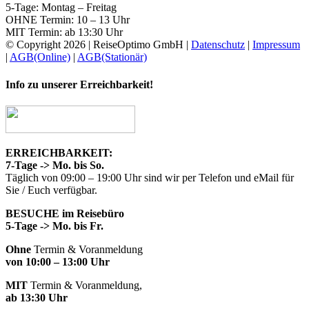
5-Tage: Montag – Freitag
OHNE Termin: 10 – 13 Uhr
MIT Termin: ab 13:30 Uhr
© Copyright
2026 | ReiseOptimo GmbH |
Datenschutz
|
Impressum
|
AGB(Online)
|
AGB(Stationär)
Facebook
Instagram
Toggle
Info zu unserer Erreichbarkeit!
Sliding
Bar
Area
ERREICHBARKEIT:
7-Tage -> Mo. bis So.
Täglich von 09:00 – 19:00 Uhr sind wir per Telefon und eMail für
Sie / Euch verfügbar.
BESUCHE im Reisebüro
5-Tage -> Mo. bis Fr.
Ohne
Termin & Voranmeldung
von 10:00 – 13:00 Uhr
MIT
Termin & Voranmeldung,
ab 13:30 Uhr