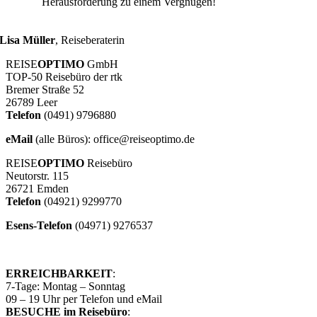
Herausforderung zu einem Vergnügen!
Lisa Müller
,
Reiseberaterin
REISE
OPTIMO
GmbH
TOP-50 Reisebüro der rtk
Bremer Straße 52
26789 Leer
Telefon
(0491) 9796880
eMail
(alle Büros): office@reiseoptimo.de
REISE
OPTIMO
Reisebüro
Neutorstr. 115
26721 Emden
Telefon
(04921) 9299770
Esens-Telefon
(04971) 9276537
ERREICHBARKEIT
:
7-Tage: Montag – Sonntag
09 – 19 Uhr per Telefon und eMail
BESUCHE im Reisebüro
: