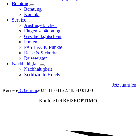
Beratung
Beratung
Kontakt
Service
Ausflüge buchen
Flugentschädigung
Geschenkgutschein
Parken
PAYBACK-Punkte
Reise & Sicherheit
Reisewissen
Nachhaltigkeit
Nachhaltigkeit
Zertifizierte Hotels
Jetzt anrufe
Karriere
ROadmin
2024-11-04T22:48:54+01:00
Karriere bei REISE
OPTIMO
Entdecke die Welt