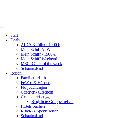
Zum
Inhalt
springen
Toggle
Navigation
Start
Deals
AIDA Knüller <1000 €
Mein Schiff AdW
Mein Schiff <1500 €
Mein Schiff Weekend
MSC–Catch of the week
Schauinsland
Reisen
Familienurlaub
FeWos & Häuser
Flugbuchungen
Geschenkgutschein
Gruppenreisen
Begleitete Gruppenreisen
Hotels buchen
Rund- & Spezialreisen
Schauinsland