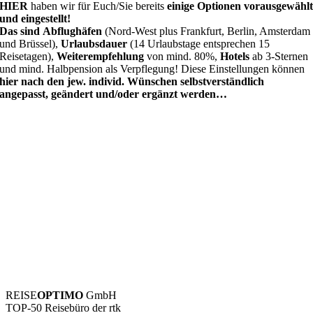
HIER
haben wir für Euch/Sie bereits
einige Optionen vorausgewähl
und eingestellt!
Das sind
Abflughäfen
(Nord-West plus Frankfurt, Berlin, Amsterdam
und Brüssel),
Urlaubsdauer
(14 Urlaubstage entsprechen 15
Reisetagen),
Weiterempfehlung
von mind. 80%,
Hotels
ab 3-Sternen
und mind. Halbpension als Verpflegung! Diese Einstellungen können
hier nach den jew. individ. Wünschen selbstverständlich
angepasst, geändert und/oder ergänzt werden…
REISE
OPTIMO
GmbH
TOP-50 Reisebüro der rtk