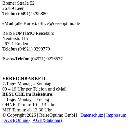
Bremer Straße 52
26789 Leer
Telefon
(0491) 9796880
eMail
(alle Büros): office@reiseoptimo.de
REISE
OPTIMO
Reisebüro
Neutorstr. 115
26721 Emden
Telefon
(04921) 9299770
Esens-Telefon
(04971) 9276537
ERREICHBARKEIT
:
7-Tage: Montag – Sonntag
09 – 19 Uhr per Telefon und eMail
BESUCHE im Reisebüro
:
5-Tage: Montag – Freitag
OHNE Termin: 10 – 13 Uhr
MIT Termin: ab 13:30 Uhr
© Copyright
2026 | ReiseOptimo GmbH |
Datenschutz
|
Impressum
|
AGB(Online)
|
AGB(Stationär)
Facebook
Instagram