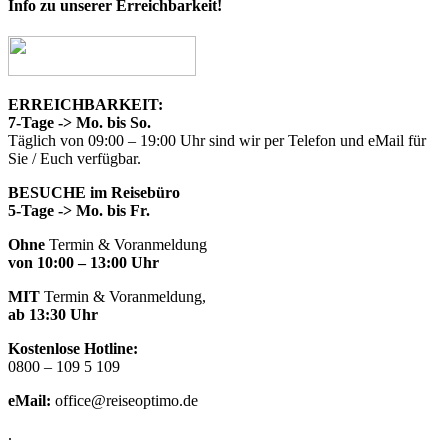
Toggle
Info zu unserer Erreichbarkeit!
Sliding
Bar
Area
ERREICHBARKEIT:
7-Tage -> Mo. bis So.
Täglich von 09:00 – 19:00 Uhr sind wir per Telefon und eMail für
Sie / Euch verfügbar.
BESUCHE im Reisebüro
5-Tage -> Mo. bis Fr.
Ohne
Termin & Voranmeldung
von 10:00 – 13:00 Uhr
MIT
Termin & Voranmeldung,
ab 13:30 Uhr
Kostenlose Hotline:
0800 – 109 5 109
eMail:
office@reiseoptimo.de
.