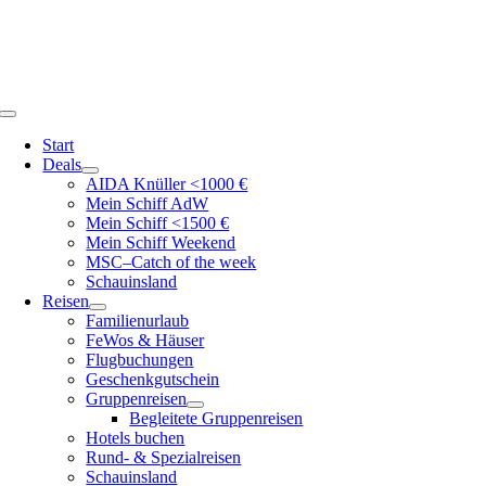
Zum
Inhalt
springen
Toggle
Navigation
Start
Deals
AIDA Knüller <1000 €
Mein Schiff AdW
Mein Schiff <1500 €
Mein Schiff Weekend
MSC–Catch of the week
Schauinsland
Reisen
Familienurlaub
FeWos & Häuser
Flugbuchungen
Geschenkgutschein
Gruppenreisen
Begleitete Gruppenreisen
Hotels buchen
Rund- & Spezialreisen
Schauinsland