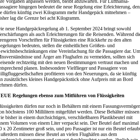
hre Vorgaben anpassen werden, bleibt abzuwarten. Für Lufthansa-
assagiere hingegen bedeutet die neue Regelung eine Erleichterung, de
ie dürfen künftig zwei Kilogramm mehr Handgepäck mitnehmen –
isher lag die Grenze bei acht Kilogramm.
ie neue Handgepäckregelung ab 1. September 2024 bringt sowohl
erschärfungen als auch Erleichterungen für die Reisenden. Während di
trengeren Vorschriften für Flüssigkeiten eine Rückkehr zu den alten
egelungen bedeuten, stellen die einheitlichen Größen- und
ewichtsbeschränkungen eine Vereinfachung für die Passagiere dar. U
issverständnisse und Ärger am Flughafen zu vermeiden, sollten sich
eisende rechtzeitig mit den neuen Bestimmungen vertraut machen und
ntsprechend planen. Insbesondere Vielflieger und Passagiere von
illigfluggesellschaften profitieren von den Neuerungen, da sie künftig
in zusätzliches kleines Handgepäckstück ohne Aufpreis mit an Bord
ehmen dürfen.
EUE Regelungen ebenso zum Mitführen von Flüssigkeiten
lüssigkeiten dürfen nur noch in Behältern mit einem Fassungsvermöge
on höchstens 100 Millilitern mitgeführt werden. Diese Behälter müssen
ie bisher in einem durchsichtigen, verschließbaren Plastikbeutel mit
inem Volumen von einem Liter verpackt sein. Der Beutel darf maximal
0 x 20 Zentimeter groß sein, und pro Passagier ist nur ein Beutel erlaub
ußerdem müssen diese Beutel an vielen Flughäfen aus dem
andgepäck genommen und separat durchleuchtet werden, ähnlich wie