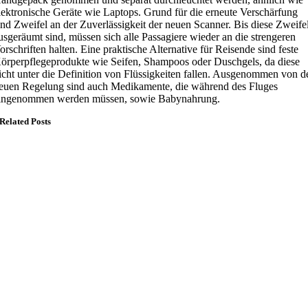
lektronische Geräte wie Laptops. Grund für die erneute Verschärfung
ind Zweifel an der Zuverlässigkeit der neuen Scanner. Bis diese Zweife
usgeräumt sind, müssen sich alle Passagiere wieder an die strengeren
orschriften halten. Eine praktische Alternative für Reisende sind feste
örperpflegeprodukte wie Seifen, Shampoos oder Duschgels, da diese
icht unter die Definition von Flüssigkeiten fallen. Ausgenommen von d
euen Regelung sind auch Medikamente, die während des Fluges
ingenommen werden müssen, sowie Babynahrung.
Related Posts