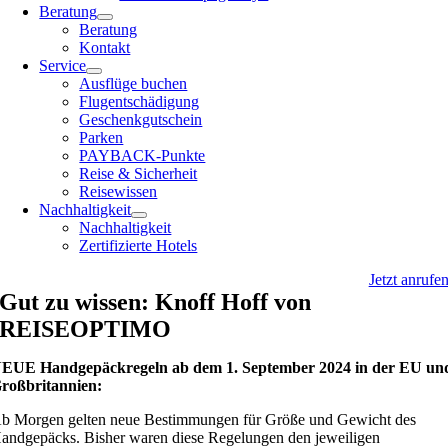
Beratung
Beratung
Kontakt
Service
Ausflüge buchen
Flugentschädigung
Geschenkgutschein
Parken
PAYBACK-Punkte
Reise & Sicherheit
Reisewissen
Nachhaltigkeit
Nachhaltigkeit
Zertifizierte Hotels
Jetzt anrufe
Gut zu wissen: Knoff Hoff von
REISEOPTIMO
EUE Handgepäckregeln ab dem 1. September 2024 in der EU un
roßbritannien:
b Morgen gelten neue Bestimmungen für Größe und Gewicht des
andgepäcks. Bisher waren diese Regelungen den jeweiligen