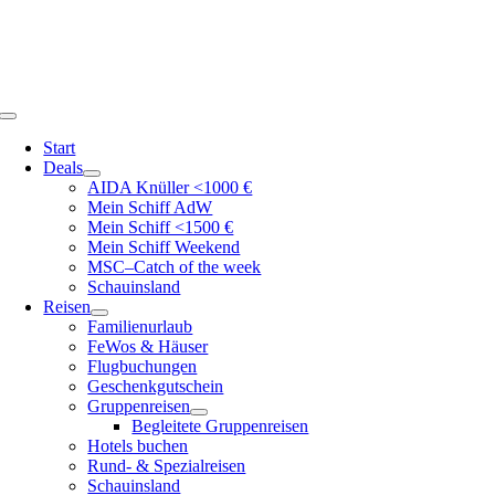
Zum
Inhalt
springen
Toggle
Navigation
Start
Deals
AIDA Knüller <1000 €
Mein Schiff AdW
Mein Schiff <1500 €
Mein Schiff Weekend
MSC–Catch of the week
Schauinsland
Reisen
Familienurlaub
FeWos & Häuser
Flugbuchungen
Geschenkgutschein
Gruppenreisen
Begleitete Gruppenreisen
Hotels buchen
Rund- & Spezialreisen
Schauinsland