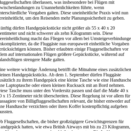
luggesellschaften überlassen, was insbesondere bei Flügen mit
wischenlandungen zu Unannehmlichkeiten führte, wenn
nterschiedliche Vorgaben galten. Diese uneinheitliche Praxis wird nun
ereinheitlicht, um den Reisenden mehr Planungssicherheit zu geben.
ünftig dürfen Handgepäckstücke nicht größer als 55 x 40 x 20
entimeter und nicht schwerer als zehn Kilogramm sein. Diese
ereinheitlichung macht das Fliegen vor allem bei Umsteigeverbindung
nkomplizierter, da die Fluggäste nun europaweit einheitliche Vorgaben
erücksichtigen können. Bisher erlaubten einige Fluggesellschaften vor
llem auf internationalen Flügen größere Gepäckstücke, während auf
nlandsflügen strengere Maße galten.
ine weitere wichtige Änderung betrifft die Mitnahme eines zusätzliche
leinen Handgepäckstücks. Ab dem 1. September dürfen Fluggäste
usätzlich zu ihrem Handgepäck eine kleine Tasche wie eine Handtasche
ine Laptoptasche oder einen kleinen Rucksack mit an Bord nehmen.
iese Tasche muss unter den Vordersitz passen und darf die Maße 40 x
0 x 15 Zentimeter nicht überschreiten. Diese Regelung ist vor allem für
assagiere von Billigfluggesellschaften relevant, die bisher entweder auf
ine Handtasche verzichten oder ihren Koffer kostenpflichtig aufgeben
ussten.
b Fluggesellschaften, die bisher großzügigere Gewichtsgrenzen für
andgepäck hatten, wie etwa British Airways mit bis zu 23 Kilogramm,