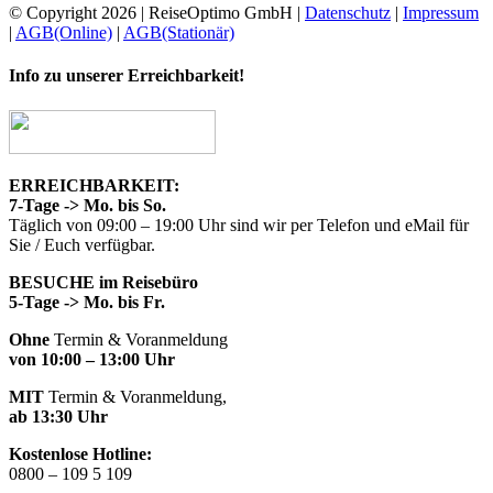
© Copyright
2026 | ReiseOptimo GmbH |
Datenschutz
|
Impressum
|
AGB(Online)
|
AGB(Stationär)
Facebook
Instagram
Toggle
Info zu unserer Erreichbarkeit!
Sliding
Bar
Area
ERREICHBARKEIT:
7-Tage -> Mo. bis So.
Täglich von 09:00 – 19:00 Uhr sind wir per Telefon und eMail für
Sie / Euch verfügbar.
BESUCHE im Reisebüro
5-Tage -> Mo. bis Fr.
Ohne
Termin & Voranmeldung
von 10:00 – 13:00 Uhr
MIT
Termin & Voranmeldung,
ab 13:30 Uhr
Kostenlose Hotline:
0800 – 109 5 109